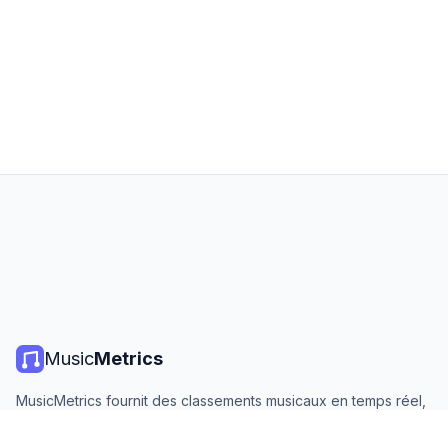
Music
Metrics
MusicMetrics fournit des classements musicaux en temps réel,
des statistiques de streaming et des analyses de toutes les
grandes plateformes. Gratuit, ouvert et mis à jour