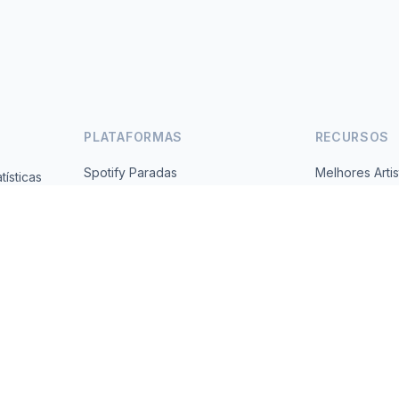
PLATAFORMAS
RECURSOS
Spotify Paradas
Melhores Artis
ísticas
Gratuito,
YouTube Paradas
Todos os Paí
Tendências
Sobre
Contato
 2026 MusicMetrics. All data sourced from publicly available platform