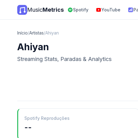
Music
Metrics
Spotify
YouTube
P
Início
/
Artistas
/
Ahiyan
Ahiyan
Streaming Stats, Paradas & Analytics
Spotify Reproduções
--