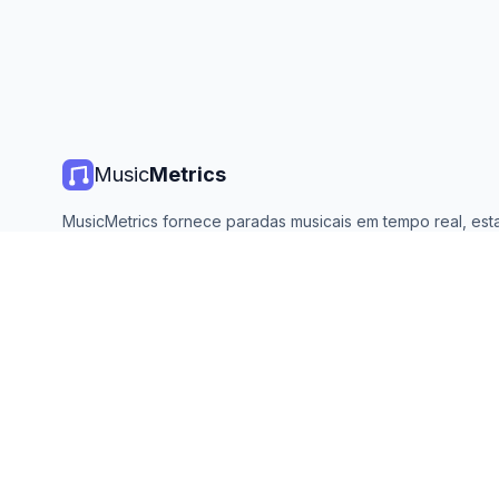
Music
Metrics
MusicMetrics fornece paradas musicais em tempo real, estat
de streaming e análises de todas as principais plataformas. 
aberto e atualizado diariamente.
©