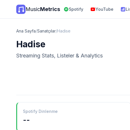
Music
Metrics
Spotify
YouTube
Li
Ana Sayfa
/
Sanatçılar
/
Hadise
Hadise
Streaming Stats, Listeler & Analytics
Spotify Dinlenme
--