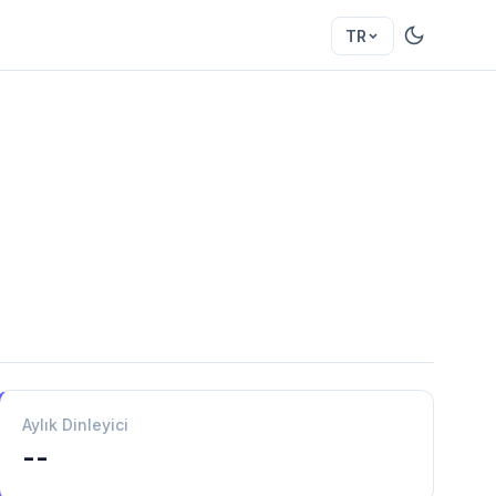
TR
Aylık Dinleyici
--