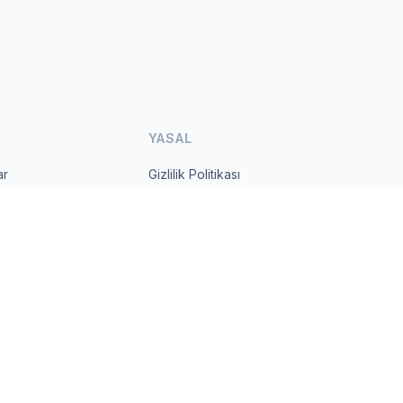
YASAL
ar
Gizlilik Politikası
Kullanım Şartları
s.