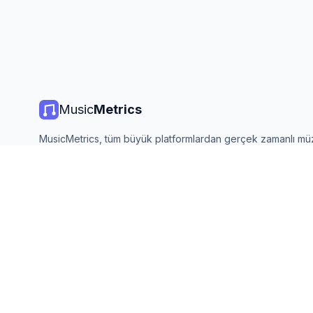
Music
Metrics
MusicMetrics, tüm büyük platformlardan gerçek zamanlı mü
listeleri, yayın istatistikleri ve analizler sunar. Ücretsiz, açık
güncellenir.
©