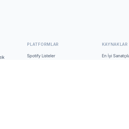
PLATFORMLAR
KAYNAKLAR
Spotify Listeler
En İyi Sanatçıl
zik
 ve günlük
YouTube Listeler
Tüm Ülkeler
Trendler
Hakkında
İletişim
 2026 MusicMetrics. All data sourced from publicly available platform