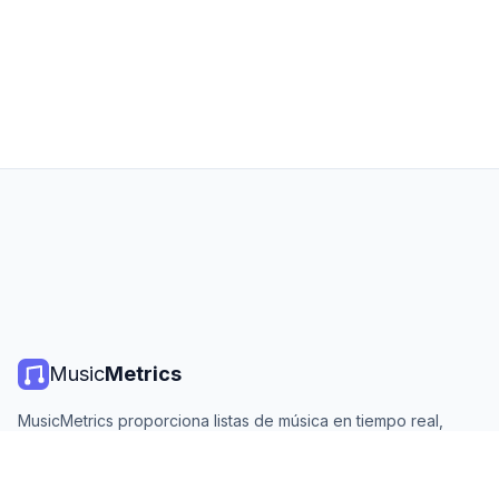
Music
Metrics
MusicMetrics proporciona listas de música en tiempo real,
estadísticas de streaming y análisis de todas las plataformas
principales. Gratis, abierto y actualizado diariamente.