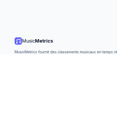
Music
Metrics
MusicMetrics fournit des classements musicaux en temps ré
statistiques de streaming et des analyses de toutes les gr
plateformes. Gratuit, ouvert et mis à jour quotidiennement.
©