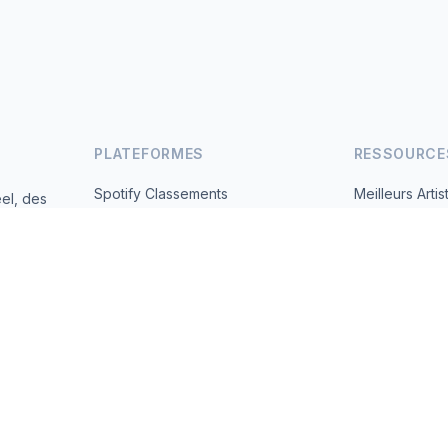
PLATEFORMES
RESSOURCE
Spotify Classements
Meilleurs Artis
el, des
andes
YouTube Classements
Tous les Pays
Tendances
À Propos
Contact
 2026 MusicMetrics. All data sourced from publicly available platform