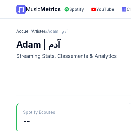
Music
Metrics
Spotify
YouTube
C
Accueil
/
Artistes
/
Adam | آدم
Adam | آدم
Streaming Stats, Classements & Analytics
Spotify Écoutes
--