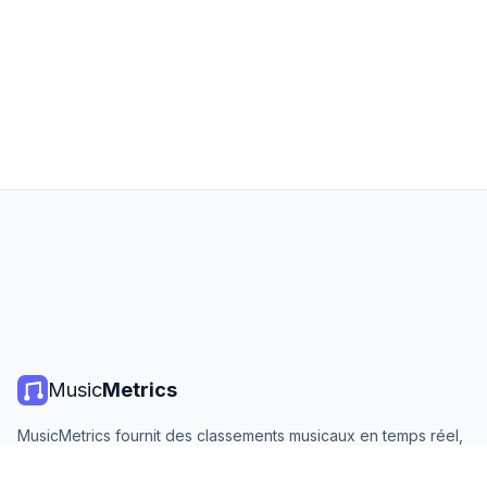
Music
Metrics
MusicMetrics fournit des classements musicaux en temps réel,
des statistiques de streaming et des analyses de toutes les
grandes plateformes. Gratuit, ouvert et mis à jour