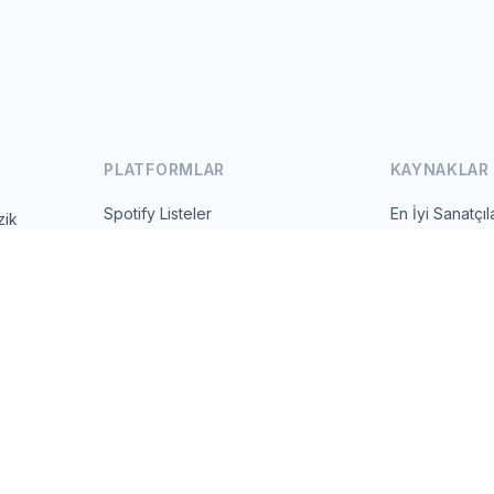
PLATFORMLAR
KAYNAKLAR
Spotify Listeler
En İyi Sanatçıl
zik
 ve günlük
YouTube Listeler
Tüm Ülkeler
Trendler
Hakkında
İletişim
 2026 MusicMetrics. All data sourced from publicly available platform