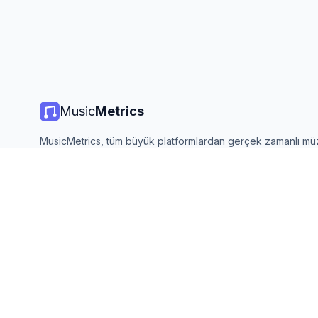
Music
Metrics
MusicMetrics, tüm büyük platformlardan gerçek zamanlı mü
listeleri, yayın istatistikleri ve analizler sunar. Ücretsiz, açık
güncellenir.
©