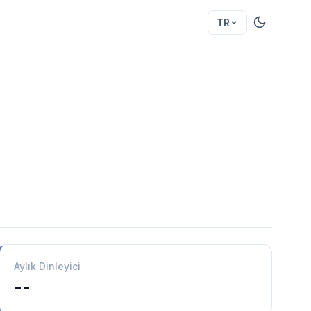
TR
Aylık Dinleyici
--