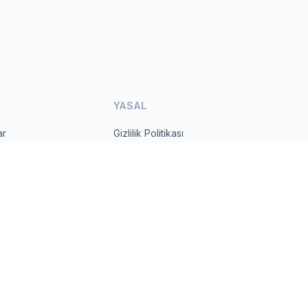
YASAL
ar
Gizlilik Politikası
Kullanım Şartları
s.