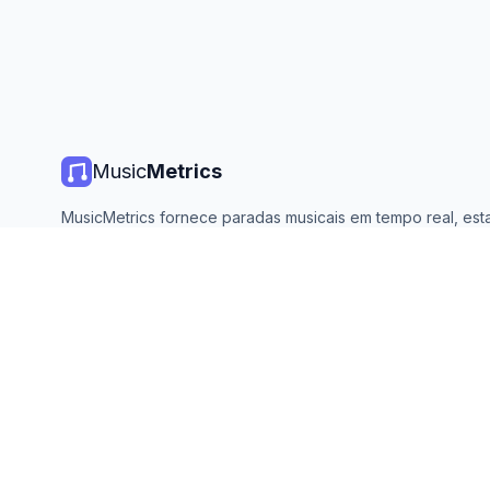
Music
Metrics
MusicMetrics fornece paradas musicais em tempo real, estat
de streaming e análises de todas as principais plataformas. 
aberto e atualizado diariamente.
©