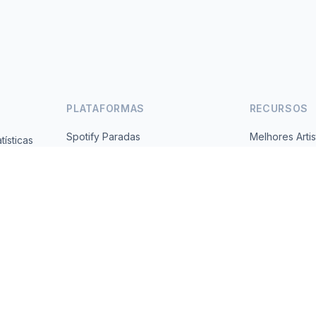
PLATAFORMAS
RECURSOS
Spotify Paradas
Melhores Artis
ísticas
Gratuito,
YouTube Paradas
Todos os Paí
Tendências
Sobre
Contato
 2026 MusicMetrics. All data sourced from publicly available platform